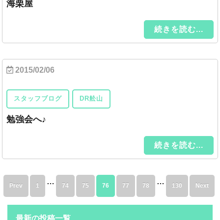
海栗屋
続きを読む...
2015/02/06
スタッフブログ
DR舩山
勉強会へ♪
続きを読む...
…
…
Prev
1
74
75
76
77
78
130
Next
最新の投稿一覧