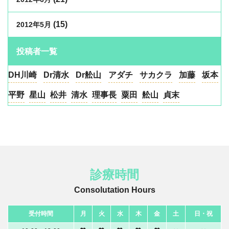
(15)
2012年5月
投稿者一覧
DH川崎
Dr清水
Dr舩山
アダチ
サカクラ
加藤
坂本
平野
星山
松井
清水
理事長
粟田
舩山
貞末
診療時間
Consolutation Hours
受付時間
月
火
水
木
金
土
日・祝