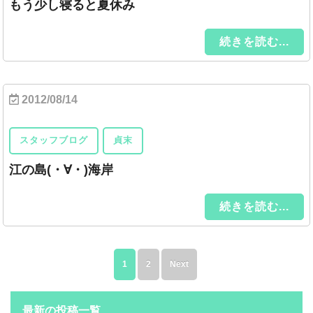
もう少し寝ると夏休み
続きを読む...
2012/08/14
スタッフブログ
貞末
江の島(・∀・)海岸
続きを読む...
1
2
Next
最新の投稿一覧