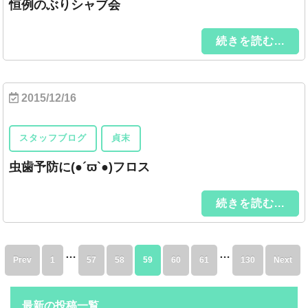
恒例のぶりシャブ会
続きを読む...
2015/12/16
スタッフブログ
貞末
虫歯予防に(●´ϖ`●)フロス
続きを読む...
…
…
Prev
1
57
58
59
60
61
130
Next
最新の投稿一覧