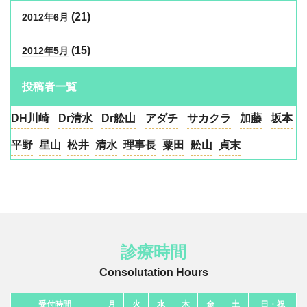
(21)
2012年6月
(15)
2012年5月
投稿者一覧
DH川崎
Dr清水
Dr舩山
アダチ
サカクラ
加藤
坂本
平野
星山
松井
清水
理事長
粟田
舩山
貞末
診療時間
Consolutation Hours
受付時間
月
火
水
木
金
土
日・祝