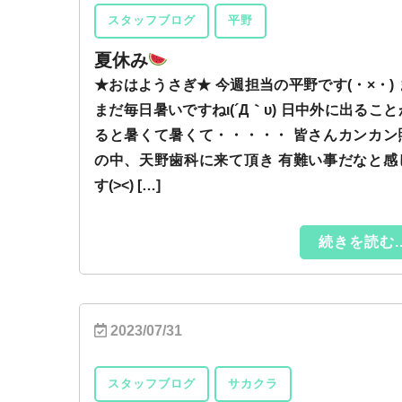
スタッフブログ
平野
夏休み
★おはようさぎ★ 今週担当の平野です(・×・) 
まだ毎日暑いですねι(´Д｀υ) 日中外に出るこ
ると暑くて暑くて・・・・・ 皆さんカンカン
の中、天野歯科に来て頂き 有難い事だなと感
す(><) […]
続きを読む..
2023/07/31
スタッフブログ
サカクラ