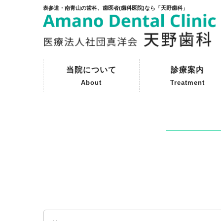
表参道・南青山の歯科、歯医者(歯科医院)なら「天野歯科」
当院について
診療案内
About
Treatment
ご挨拶
初めて来院される方へ
院内紹介
天野歯科の歴史
一般歯科
予防歯科
審美歯科
インプラント
保険外治療