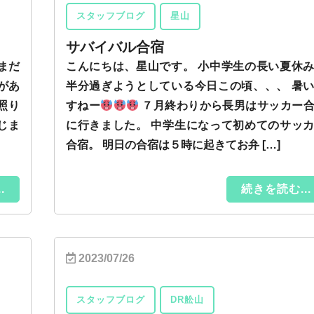
スタッフブログ
星山
サバイバル合宿
まだ
こんにちは、星山です。 小中学生の長い夏休
とがあ
半分過ぎようとしている今日この頃、、、 暑
照り
すねー
７月終わりから長男はサッカー
じま
に行きました。 中学生になって初めてのサッ
合宿。 明日の合宿は５時に起きてお弁 […]
.
続きを読む...
2023/07/26
スタッフブログ
DR舩山