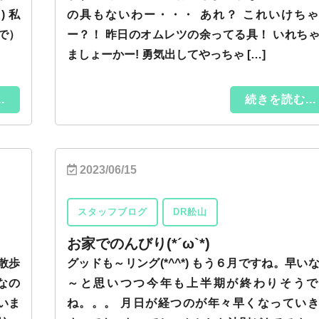
) 私
の具もないわー・・・ あれ？ これいけち
で）
ー？！ 昨日のオムレツの余ってる具！ いれち
ましょーかー! 勇気出してやっちゃ […]
.
続きを読む...
2023/06/15
スタッフブログ
DR舩山
お家でのんびり(*´ω`*)
散歩
グッドも～リング(*^^*) もう６月ですね。早い
なの
～と思いつつ今年も上半期が終わりそうで
いま
ね。。。 月日が経つのが年々早くなってい