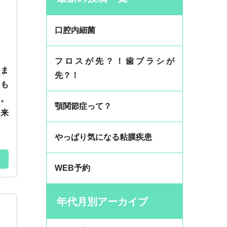
口腔内細菌
フロスが先？！歯ブラシが
りま
先？！
分も
す。
顎関節症って？
て来
やっぱり気になる粘膜疾患
WEB予約
年代月別アーカイブ