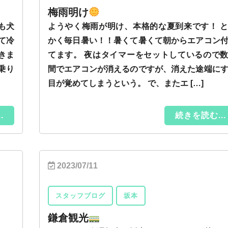
梅雨明け
も犬
ようやく梅雨が明け、本格的な夏到来です！ 
って冷
かく毎日暑い！！暑くて暑くて朝からエアコン
きま
てます。 夜はタイマーをセットしているので
乗り
間でエアコンが消えるのですが、消えた途端に
目が覚めてしまうという。 で、またエ […]
.
続きを読む...
2023/07/11
スタッフブログ
坂本
鎌倉観光