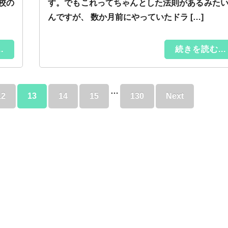
校の
す。でもこれってちゃんとした法則があるみた
んですが、 数か月前にやっていたドラ […]
.
続きを読む...
…
12
13
14
15
130
Next