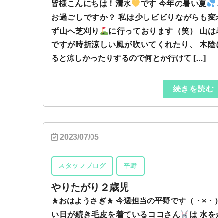
皆様こんにちは！清水
です 今年の暑い夏
お過ごしですか？ 私は少しビビりながらも変
ず山へ芝刈り
に行っております（笑） 山は
ですが時折涼しい風が吹いてくれたり、 木陰
ると涼しかったりするので何とか行けて […]
続きを読む..
2023/07/05
スタッフブログ
平野
やりたがり２歳児
★おはようさぎ★ 今週担当の平野です（・×・）
い日が続き毛皮を着ているココさん
は 水を