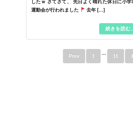
したｗ さてさて、 先日よく晴れた休日に小学
運動会が行われました
去年 […]
続きを読む..
…
Prev
1
11