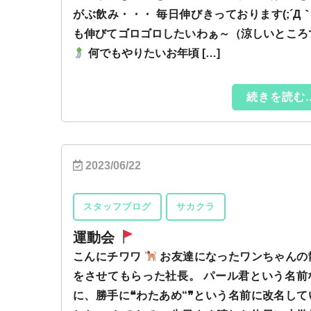
がぶ飲み・・・ 毎日伸びきっております(;´Д｀
も伸びてゴロゴロしたいわぁ～（涼しいところ
何でもやりたいお年頃 […]
続きを読む..
2023/06/22
スタッフブログ
サカクラ
運動会
こんにチワワ
お友達になったワンちゃんの
をさせてもらった社長。 パール君という名前
に、勝手に❝わたあめ“❞という名前に改名して