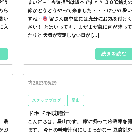
どう
まいど～！今週担当は坂本です＾＾ ３０℃越え
わら
節がとうとうやって来ました・・・(;^_^A 暑
暑い
すね～
皆さん熱中症には充分にお気を付け
に入
さい！ とはいっても、まだまだ急に雨が降っ
たりと 天気が安定しない日が […]
.
続きを読む...
2023/06/29
スタッフブログ
星山
ドキドキ味噌汁
 暑
こんにちは。星山です。 家に帰って冷蔵庫を
がぶ
ます。 今日の味噌汁何にしよっかなー 豆腐以