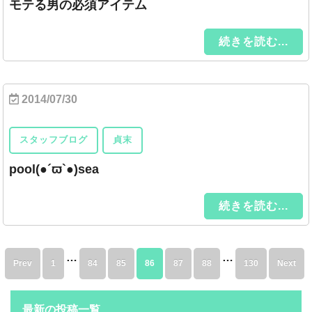
モテる男の必須アイテム
続きを読む...
2014/07/30
スタッフブログ
貞末
pool(●´ϖ`●)sea
続きを読む...
…
…
Prev
1
84
85
86
87
88
130
Next
最新の投稿一覧