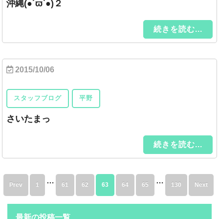
沖縄(●´ϖ`●)２
続きを読む...
2015/10/06
スタッフブログ
平野
さいたまっ
続きを読む...
…
…
Prev
1
61
62
63
64
65
130
Next
最新の投稿一覧