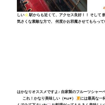
しい
☆
駅からも近くて、アクセス良好！！ そして 
気さくな素敵な方で、 何度かお邪魔させてもらってい
はかなりオススメですよ♪ 自家製のフルーツシャ
これ！かなり美味しい（♥ω♥）
夏
には最高な一杯
んでみて下さいね
♡
お料理だってもちろん美味しい