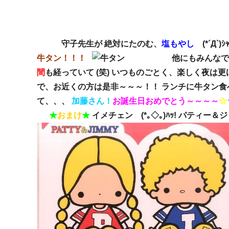
守子先生が 絶対にたのむ、
塩もやし
(*´Д`)
牛タン！！！
他にもみんなで た～く
間
も経っていて (笑) いつものごとく、楽しく夜
で、お近くの方は是非～～～！！ ランチに牛タン食べた
て、、、
加藤さん！
お誕生日おめでとう～～～～
☆
★
おまけ
★
イメチェン (*｡◇｡)ﾊｯ! パティー＆