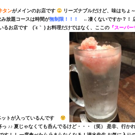
牛タン
がメインのお店です
リーズナブルだけど、味はちょ
飲み放題コースは時間が
無制限！！！
←凄くないですか？！ 
るお店です (´ε｀ ) お料理だけではなく、ここの
『スーパー
ーベットが入っているんです
っ ♪♪ 夏じゃなくても呑んでるけど・・・（笑） 是非、行か
です！！ 一度食べたら止まらなくなる！清水先生 お気に入り