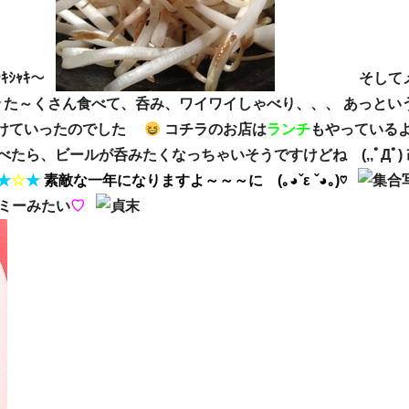
ｼｬｷｼｬｷ～
そしてメイ
さん食べて、呑み、ワイワイしゃべり、、、 あっとい
は更けていったのでした
コチラのお店は
ランチ
もやっている
ら、ビールが呑みたくなっちゃいそうですけどね (,,ﾟДﾟ)
★
☆
★
素敵な一年になりますよ～～～に (｡◕ˇε ˇ◕｡)♡
ジミーみたい
♡