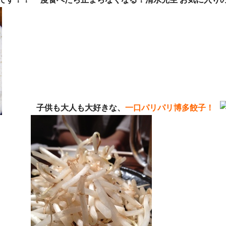
子供も大人も大好きな、
一口パリパリ博多餃子！