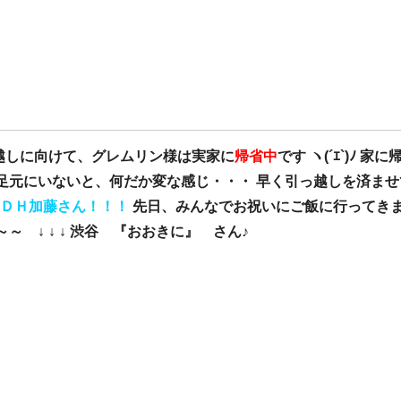
けて、グレムリン様は実家に
帰省中
です ヽ(´ｴ`)ﾉ 家
足元にいないと、何だか変な感じ・・・ 早く引っ越しを済ませ
ＤＨ加藤さん！！！
先日、みんなでお祝いにご飯に行ってきま
～ ↓ ↓ ↓ 渋谷
『おおきに』
さん♪