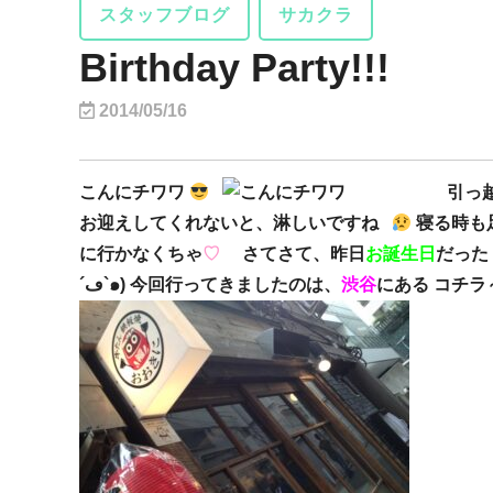
スタッフブログ
サカクラ
Birthday Party!!!
2014/05/16
こんにチワワ
引っ越しに向
お迎えしてくれないと、淋しいですね
寝る時も
に行かなくちゃ
♡
さてさて、昨日
お誕生日
だった
´ڡ`๑) 今回行ってきましたのは、
渋谷
にある コチラ～