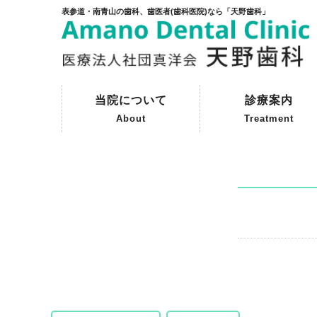
表参道・南青山の歯科、歯医者(歯科医院)なら「天野歯科」
当院について
診療案内
About
Treatment
ご挨拶
初めて来院される方へ
院内紹介
天野歯科の歴史
一般歯科
予防歯科
審美歯科
インプラント
保険外治療