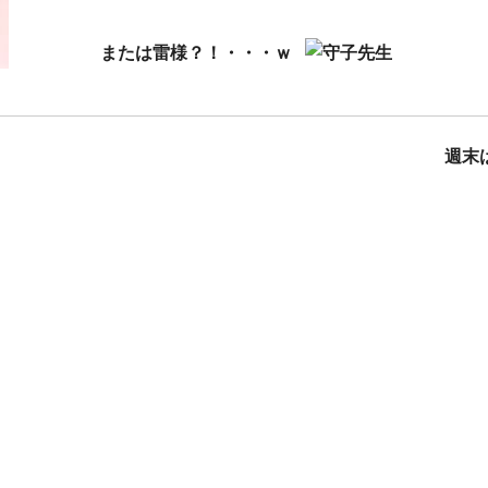
または雷様？！・・・ｗ
サ
週末