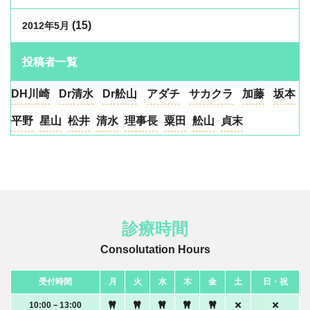
(15)
2012年5月
投稿者一覧
DH川崎
Dr清水
Dr舩山
アダチ
サカクラ
加藤
坂本
平野
星山
松井
清水
理事長
粟田
舩山
貞末
診療時間
Consolutation Hours
受付時間
月
火
水
木
金
土
日・祝
10:00－13:00