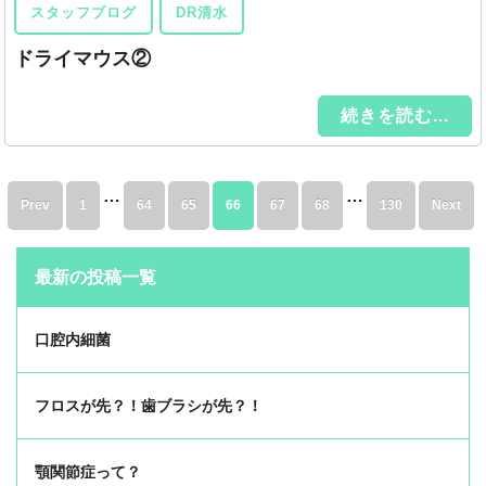
スタッフブログ
DR清水
ドライマウス②
続きを読む...
…
…
Prev
1
64
65
66
67
68
130
Next
最新の投稿一覧
口腔内細菌
フロスが先？！歯ブラシが先？！
顎関節症って？