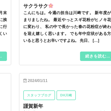
サクラサク
月末
こんにちは。今週の担当は川﨑です。 新年度
に挨
まりましたね。 最近やっとスギ花粉がヒノキ
に行
に変わり、 私の中で長かった春の花粉症が終
くい
を迎え嬉しく思います。 でも年中症状がある
いると思うとお辛いですよね。 先日、 […]
.
続きを読む...
2024/01/11
スタッフブログ
DH川崎
謹賀新年