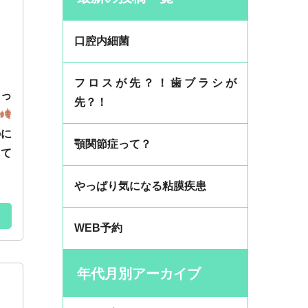
口腔内細菌
フロスが先？！歯ブラシが
めっ
先？！
のに
顎関節症って？
れて
やっぱり気になる粘膜疾患
WEB予約
年代月別アーカイブ