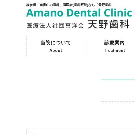
表参道・南青山の歯科、歯医者(歯科医院)なら「天野歯科」
当院について
診療案内
About
Treatment
ご挨拶
初めて来院される方へ
院内紹介
天野歯科の歴史
一般歯科
予防歯科
審美歯科
インプラント
保険外治療