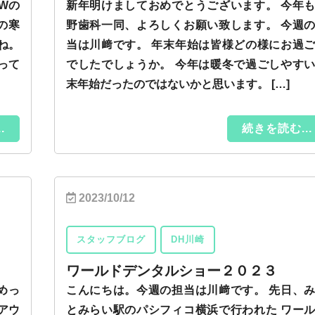
Wの
新年明けましておめでとうございます。 今年
の寒
野歯科一同、よろしくお願い致します。 今週
ね。
当は川﨑です。 年末年始は皆様どの様にお過
って
でしたでしょうか。 今年は暖冬で過ごしやす
末年始だったのではないかと思います。 […]
.
続きを読む...
2023/10/12
スタッフブログ
DH川崎
ワールドデンタルショー２０２３
めっ
こんにちは。今週の担当は川﨑です。 先日、
アウ
とみらい駅のパシフィコ横浜で行われた ワー