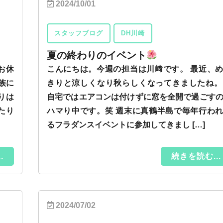
2024/10/01
スタッフブログ
DH川崎
夏の終わりのイベント
お休
こんにちは。今週の担当は川﨑です。 最近、
族に
きりと涼しくなり秋らしくなってきましたね。
りは
自宅ではエアコンは付けずに窓を全開で過ごす
たり
ハマり中です。笑 週末に真鶴半島で毎年行わ
るフラダンスイベントに参加してきまし […]
.
続きを読む...
2024/07/02