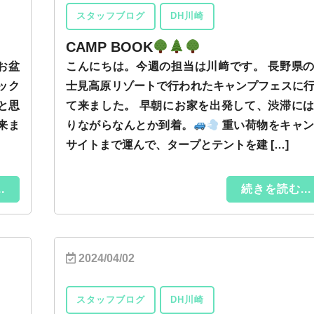
スタッフブログ
DH川崎
CAMP BOOK
お盆
こんにちは。今週の担当は川﨑です。 長野県
ック
士見高原リゾートで行われたキャンプフェスに
と思
て来ました。 早朝にお家を出発して、渋滞に
来ま
りながらなんとか到着。
重い荷物をキャ
サイトまで運んで、タープとテントを建 […]
.
続きを読む...
2024/04/02
スタッフブログ
DH川崎