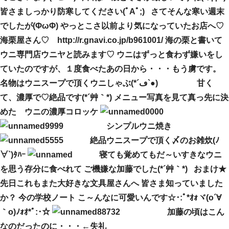
皆さましっかり防寒してください(ﾟAﾟ;) さてそんな寒い週末
でしたが(ΦωΦ) やっとこさ以前より気になっていたお店へ♡
海栗屋さん♡
http://r.gnavi.co.jp/b961001/
海の栗と書いて
ウニ専門店ウニヤと読みます♡ ウニはずっと食わず嫌いをし
ていたのですが、１度食べたあの日から・・・もう虜です。
名物はウニスープで頂くウニしゃぶ(*´ڡ`●) 甘く
て、濃厚で♡絶品です(*´艸｀*) メニュー写真を見て真っ先に決
めた ウニの濃厚コロッケ
シンプルウニ焼き
絶品ウニスープで頂く〆のお雑炊(ﾉ
∀`)ﾀﾊｰ
寝ても覚めてもだ～いすきなウニ
を思う存分に食べれて ご機嫌な加藤でした(*´艸｀*) おまけ★
先日これもまた大好きな文具屋さんへ 皆さま知っていました
か？ 今の学校ノート こ～んなに可愛いんです☆･:ﾟ*ｵｫヾ(o´∀
｀o)ﾉｫｵ*ﾟ:･☆
加藤の頃はこん
なのだったのに・・・←失礼