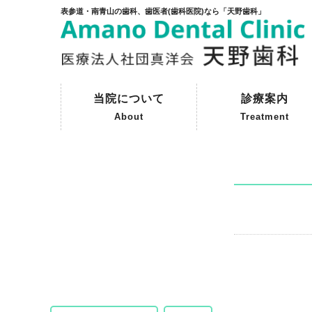
表参道・南青山の歯科、歯医者(歯科医院)なら「天野歯科」
当院について
診療案内
About
Treatment
ご挨拶
初めて来院される方へ
院内紹介
天野歯科の歴史
一般歯科
予防歯科
審美歯科
インプラント
保険外治療