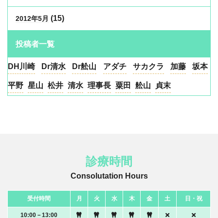
(15)
2012年5月
投稿者一覧
DH川崎
Dr清水
Dr舩山
アダチ
サカクラ
加藤
坂本
平野
星山
松井
清水
理事長
粟田
舩山
貞末
診療時間
Consolutation Hours
受付時間
月
火
水
木
金
土
日・祝
10:00－13:00