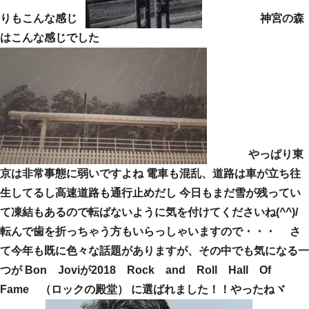
りもこんな感じ
神宮の森
はこんな感じでした
やっぱり東
京は非常事態に弱いですよね 電車も混乱、道路は車が立ち往
生してるし高速道路も通行止めだし 今日もまだ雪が残ってい
て凍結もあるので転ばないように気を付けてくださいね(^^)/
転んで歯を折っちゃう方もいらっしゃいますので・・・ さ
て今年も既に色々な話題がありますが、その中でも気になる一
つが Bon Joviが2018 Rock and Roll Hall Of
Fame （ロックの殿堂） に選ばれました！！やったねヾ