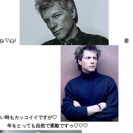
(≧▽≦)ﾉ
若
い時もカッコイイですが♡
年をとっても自然で素敵ですゥ♡♡♡