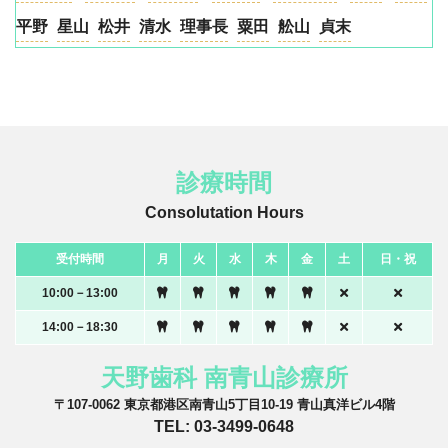
平野
星山
松井
清水
理事長
粟田
舩山
貞末
診療時間
Consolutation Hours
受付時間
月
火
水
木
金
土
日・祝
10:00－13:00
14:00－18:30
天野歯科 南青山診療所
〒107-0062 東京都港区南青山5丁目10-19 青山真洋ビル4階
TEL: 03-3499-0648