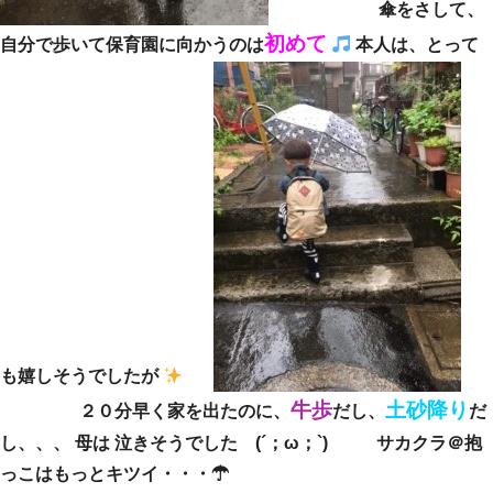
傘をさして、
初めて
自分で歩いて保育園に向かうのは
本人は、とって
も嬉しそうでしたが
牛歩
土砂降り
２０分早く家を出たのに、
だし、
だ
し、、、 母は 泣きそうでした (´；ω；`) サカクラ＠抱
っこはもっとキツイ・・・☂