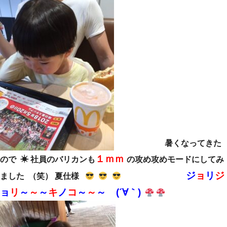
暑くなってきた
１ｍｍ
ので ☀ 社員のバリカンも
の攻め攻めモードにしてみ
ジ
ョ
リ
ジ
ました （笑） 夏仕様
ョ
リ
～
～
～
キ
ノ
コ
～
～
～ (´∀｀)