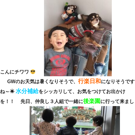
こんにチワワ
行楽日和
GWのお天気は暑くなりそうで、
になりそうです
水分補給
ね～☀
をシッカリして、お気をつけてお出かけ
後楽園
を！！ 先日、仲良し３人組で一緒に
に行って来まし