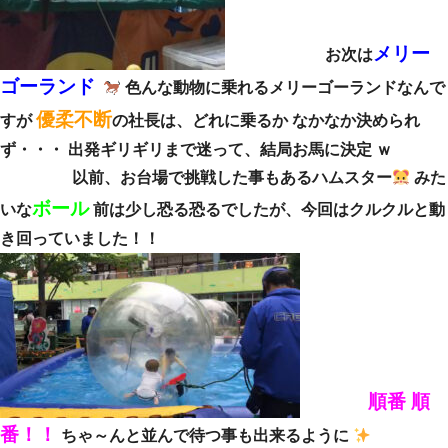
メリー
お次は
ゴーランド
色んな動物に乗れるメリーゴーランドなんで
優柔不断
すが
の社長は、どれに乗るか なかなか決められ
ず・・・ 出発ギリギリまで迷って、結局お馬に決定 ｗ
以前、お台場で挑戦した事もあるハムスター
みた
ボール
いな
前は少し恐る恐るでしたが、今回はクルクルと動
き回っていました！！
順番 順
番！！
ちゃ～んと並んで待つ事も出来るように