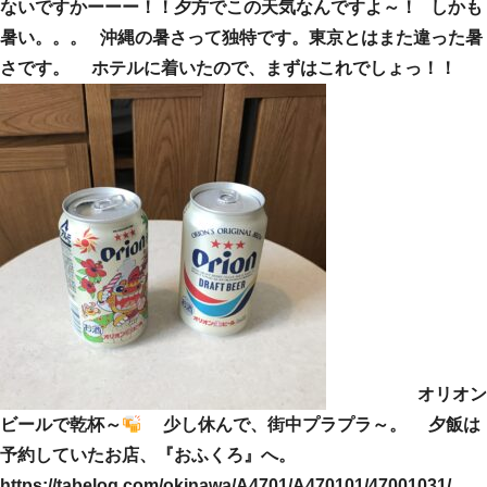
ないですかーーー！！夕方でこの天気なんですよ～！ しかも
暑い。。。 沖縄の暑さって独特です。東京とはまた違った暑
さです。 ホテルに着いたので、まずはこれでしょっ！！
オリオン
ビールで乾杯～
少し休んで、街中プラプラ～。 夕飯は
予約していたお店、『おふくろ』へ。
https://tabelog.com/okinawa/A4701/A470101/47001031/