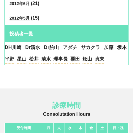
(21)
2012年6月
(15)
2012年5月
投稿者一覧
DH川崎
Dr清水
Dr舩山
アダチ
サカクラ
加藤
坂本
平野
星山
松井
清水
理事長
粟田
舩山
貞末
診療時間
Consolutation Hours
受付時間
月
火
水
木
金
土
日・祝