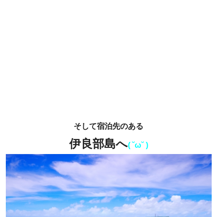
そして宿泊先のある
伊良部島へ
( ˘ω˘ )