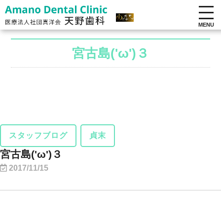
MENU
宮古島('ω')３
スタッフブログ
貞末
宮古島('ω')３
2017/11/15