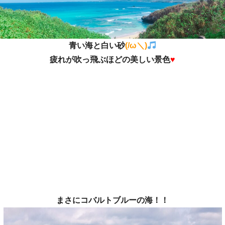
青い海と白い砂
(/ω＼)
疲れが吹っ飛ぶほどの美しい景色
♥
まさに
コバルトブルーの海
！！