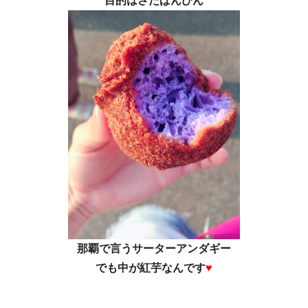
目的は
さたぱんぴん
那覇で言うサーターアンダギー
でも中が紅芋なんです
♥