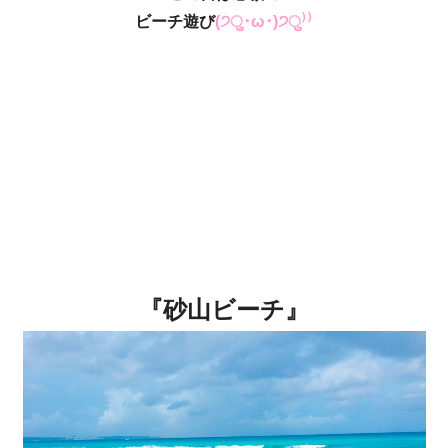
ビーチ遊び
(੭ु･ω･)੭ु⁾⁾
『砂山ビーチ』