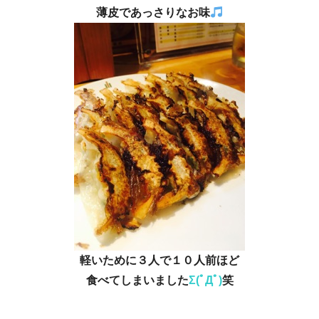
薄皮であっさりなお味
軽いために３人で１０人前ほど
食べてしまいました
Σ(ﾟДﾟ)
笑