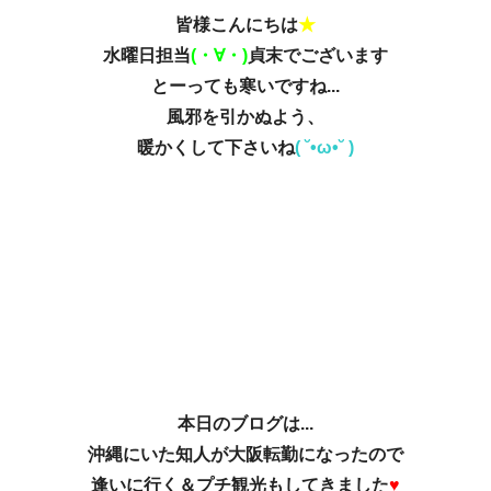
皆様こんにちは
★
水曜日担当
(・∀・)
貞末でございます
とーっても寒いですね...
風邪を引かぬよう、
暖かくして下さいね
( ˘•ω•˘ )
本日のブログは...
沖縄にいた知人が大阪転勤になったので
逢いに行く＆プチ観光もしてきました
♥