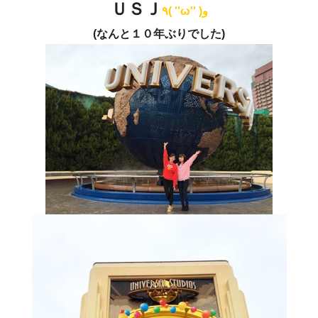
ＵＳＪ
٩( ''ω'' )و
(なんと１０年ぶりでした)