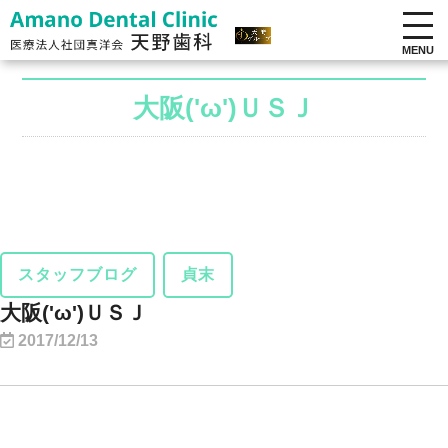
MENU
大阪('ω')ＵＳＪ
スタッフブログ
貞末
大阪('ω')ＵＳＪ
2017/12/13