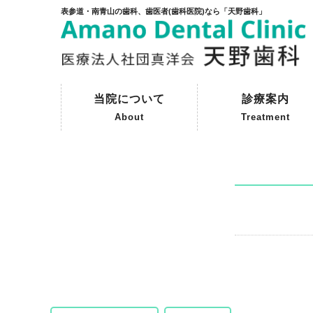
表参道・南青山の歯科、歯医者(歯科医院)なら「天野歯科」
当院について
診療案内
About
Treatment
ご挨拶
初めて来院される方へ
院内紹介
天野歯科の歴史
一般歯科
予防歯科
審美歯科
インプラント
保険外治療