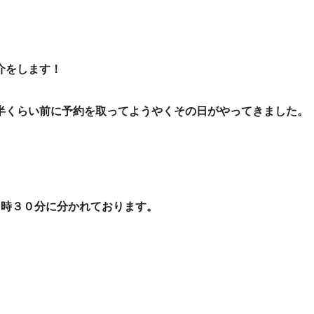
介をします！
半くらい前に予約を取ってようやくその日がやってきました。
』
０時３０分に分かれております。