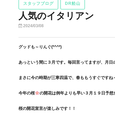
スタッフブログ
DR舩山
人気のイタリアン
2024/03/08
グッドも～りんぐ(*^^*)
あっという間に３月です。毎回言ってますが、月日
まさに今の時期が三寒四温で、春ももうすぐですね
今年の桜
の開花は例年よりも早い３月１９日予想
桜の開花宣言が楽しみです！！