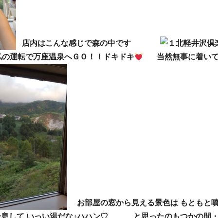
店内はこんな感じで森の中です
の運転で万座温泉へＧＯ！！ドキドキ
当然無事に着いて
お部屋の窓から見える景色は もともと
息して いっい湯だな♪ハハン♡ と思ったのもつかの間・