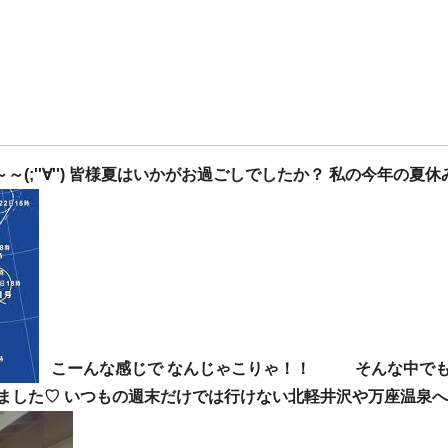
;''∀'') 皆様夏はいかがお過ごしでしたか？ 私の今年の夏
こーんな感じで なんじゃこりゃ！！ そんな中でも
ました♡ いつもの週末だけでは行けない北軽井沢や万座温泉