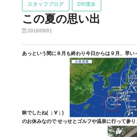
スタッフブログ
DR清水
この夏の思い出
2016/09/01
あっという間に８月も終わり今日からは９月、早い～～(
昧でしたね( ；∀；)
のお休みなので せっせとゴルフや温泉に行って参り