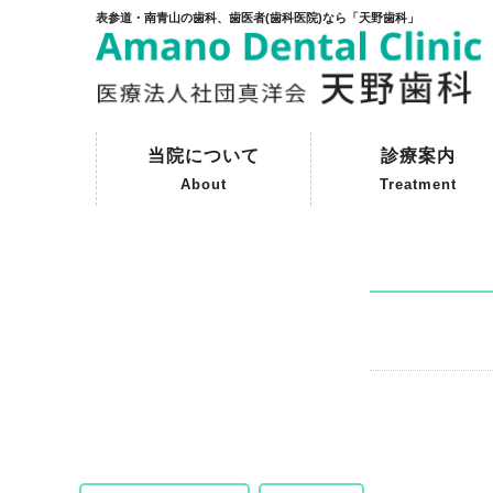
表参道・南青山の歯科、歯医者(歯科医院)なら「天野歯科」
当院について
診療案内
About
Treatment
ご挨拶
初めて来院される方へ
院内紹介
天野歯科の歴史
一般歯科
予防歯科
審美歯科
インプラント
保険外治療