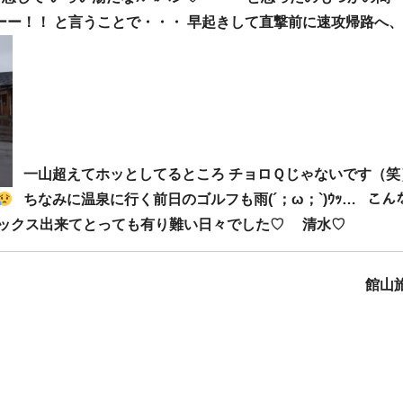
ー！！ と言うことで・・・ 早起きして直撃前に速攻帰路へ
一山超えてホッとしてるところ チョロＱじゃないです（
ちなみに温泉に行く前日のゴルフも雨(´；ω；`)ｳｯ… こん
リラックス出来てとっても有り難い日々でした♡ 清水♡
館山