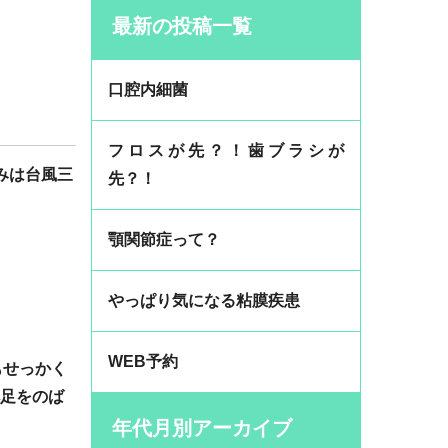
最新の投稿一覧
口腔内細菌
フロスが先？！歯ブラシが
休みは台風三
先？！
顎関節症って？
やっぱり気になる粘膜疾患
WEB予約
せっかく
へ足をのば
年代月別アーカイブ