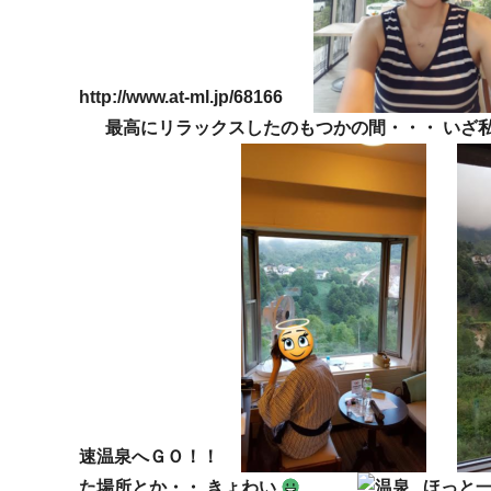
http://www.at-ml.jp/68166
最高にリラックスしたのもつかの間・・・ いざ私
速温泉へＧＯ！！
た場所とか・・ きょわい
ほっと一