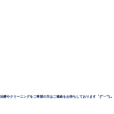
治療やクリーニングをご希望の方はご連絡をお待ちしております ﾟ(*˘︶˘*).｡