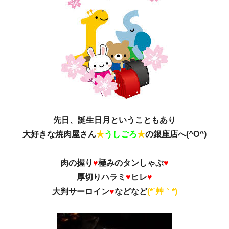
先日、誕生日月ということもあり
大好きな焼肉屋さん
★
うしごろ
★
の銀座店へ(^O^)
肉の握り
♥
極みのタンしゃぶ
♥
厚切りハラミ
♥
ヒレ
♥
大判サーロイン
♥
などなど
(*´艸｀*)