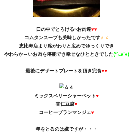
口の中でとろける~お肉達
♥♥
コムタンスープも美味しかったです
♬♫
恵比寿店より席がわりと広めでゆっくりでき
やわらか～いお肉を堪能でき幸せなひとときでした
(*´ڡ`●)
最後にデザートプレートを頂き完食
♥♥
ミックスベリーシャーベット
♥
杏仁豆腐
♥
コーヒーブランマンジェ
♥
年をとるのは嫌ですが・・・