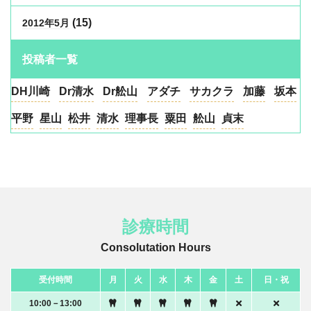
(15)
2012年5月
投稿者一覧
DH川崎
Dr清水
Dr舩山
アダチ
サカクラ
加藤
坂本
平野
星山
松井
清水
理事長
粟田
舩山
貞末
診療時間
Consolutation Hours
受付時間
月
火
水
木
金
土
日・祝
10:00－13:00