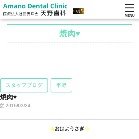
MENU
焼肉♥
スタッフブログ
平野
焼肉♥
2015/03/24
☆
おはようさぎ
☆