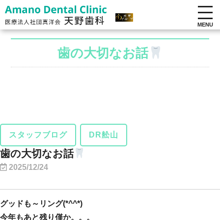
MENU
歯の大切なお話
スタッフブログ
DR舩山
歯の大切なお話
2025/12/24
グッドも～リング(*^^*)
今年もあと残り僅か。。。