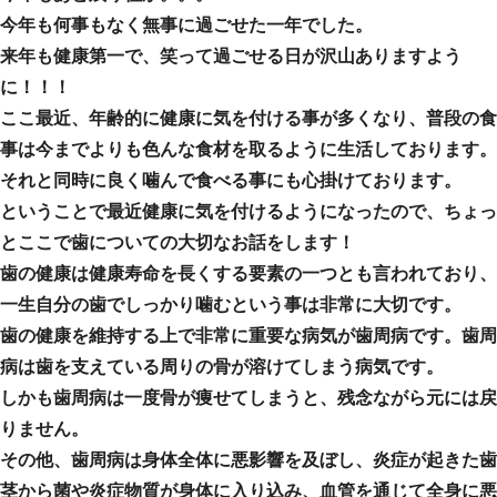
今年も何事もなく無事に過ごせた一年でした。
来年も健康第一で、笑って過ごせる日が沢山ありますよう
に！！！
ここ最近、年齢的に健康に気を付ける事が多くなり、普段の食
事は今までよりも色んな食材を取るように生活しております。
それと同時に良く噛んで食べる事にも心掛けております。
ということで最近健康に気を付けるようになったので、ちょっ
とここで歯についての大切なお話をします！
歯の健康は健康寿命を長くする要素の一つとも言われており、
一生自分の歯でしっかり噛むという事は非常に大切です。
歯の健康を維持する上で非常に重要な病気が歯周病です。歯周
病は歯を支えている周りの骨が溶けてしまう病気です。
しかも歯周病は一度骨が痩せてしまうと、残念ながら元には戻
りません。
その他、歯周病は身体全体に悪影響を及ぼし、炎症が起きた歯
茎から菌や炎症物質が身体に入り込み、血管を通じて全身に悪