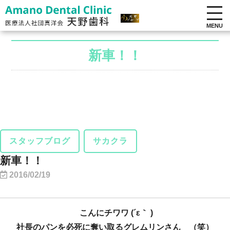
MENU
新車！！
スタッフブログ
サカクラ
新車！！
2016/02/19
こんにチワワ (´ε｀ )
社長のパンを必死に奪い取るグレムリンさん （笑）