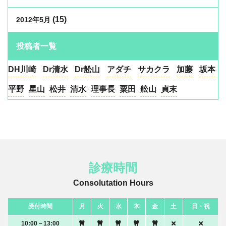
(15)
2012年5月
投稿者一覧
DH川崎
Dr清水
Dr舩山
アダチ
サカクラ
加藤
坂本
平野
星山
松井
清水
理事長
粟田
舩山
貞末
診療時間
Consolutation Hours
受付時間
月
火
水
木
金
土
日・祝
10:00－13:00