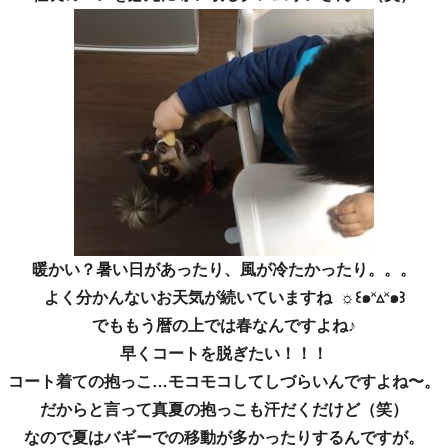
暖かい？暑い日があったり、風が冷たかったり。。。
よく分かんないお天気が続いていますね ☼꒰๑˟▵˟๑꒱
でももう暦の上では春なんですよね♪
早くコートを脱ぎたい！！！
コート着ての抱っこ…モコモコしてしづらいんですよね〜。
だからと言って真夏の抱っこも汗だくだけど（笑）
なので夏はバギーでの移動が多かったりするんですが。