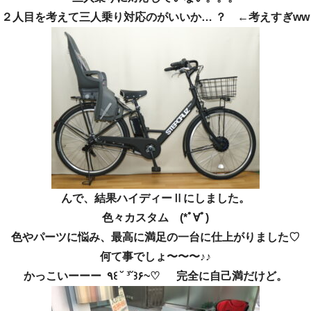
２人目を考えて三人乗り対応のがいいか… ？ ←考えすぎww
んで、結果ハイディーⅡにしました。
色々カスタム (*ﾟ∀ﾟ)
色やパーツに悩み、最高に満足の一台に仕上がりました♡
何て事でしょ〜〜〜♪♪
かっこいーーー ٩꒰ ˘ ³˘꒱۶~♡ 完全に自己満だけど。