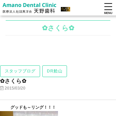
MENU
✿さくら✿
スタッフブログ
DR舩山
✿さくら✿
2015/03/20
グッドも～リング！！！