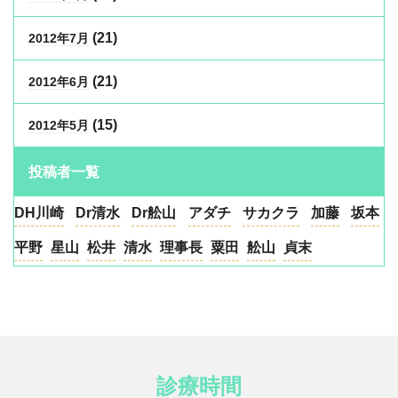
(21)
2012年7月
(21)
2012年6月
(15)
2012年5月
投稿者一覧
DH川崎
Dr清水
Dr舩山
アダチ
サカクラ
加藤
坂本
平野
星山
松井
清水
理事長
粟田
舩山
貞末
診療時間