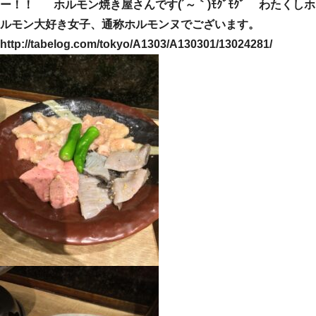
ー！！ ホルモン焼き屋さんです(´～｀)ﾓｸﾞﾓｸﾞ わたくしホ
ルモン大好き女子、通称ホルモンヌでございます。
http://tabelog.com/tokyo/A1303/A130301/13024281/